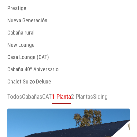
Prestige
Nueva Generación
Cabaña rural
New Lounge
Casa Lounge (CAT)
Cabaña 40º Aniversario
Chalet Suizo Deluxe
Todos
Cabañas
CAT
1 Planta
2 Plantas
Siding